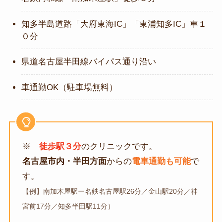
知多半島道路「大府東海IC」「東浦知多IC」車１
０分
県道名古屋半田線バイパス通り沿い
車通勤OK（駐車場無料）
※
徒歩駅３分
のクリニックです。
名古屋市内・半田方面
からの
電車通勤も可能
で
す。
【例】南加木屋駅ー名鉄名古屋駅26分／金山駅20分／神
宮前17分／知多半田駅11分）