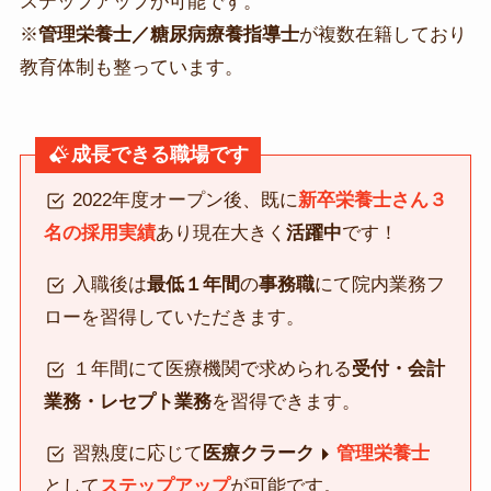
ステップアップが可能です。
※
管理栄養士／糖尿病療養指導士
が複数在籍しており
教育体制も整っています。
成長できる職場です
2022年度オープン後、既に
新卒栄養士さん３
名の採用実績
あり現在大きく
活躍中
です！
入職後は
最低１年間
の
事務職
にて院内業務フ
ローを習得していただきます。
１年間にて医療機関で求められる
受付・会計
業務・レセプト業務
を習得できます。
習熟度に応じて
医療クラーク
管理栄養士
として
ステップアップ
が可能です。