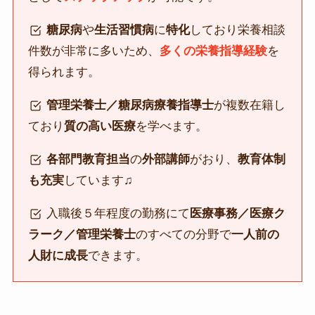
糖尿病
や
生活習慣病
に
特化
しており栄養相談
件数が非常に多いため、
多くの栄養指導経験
を
得られます。
管理栄養士／糖尿病療養指導士
が複数在籍し
ており
質の高い医療
を学べます。
各部門教育担当
の
外部講師
がおり、
教育体制
も充実
しています♫
入職後５年程度の勤務にて
医療事務／医療ク
ラーク／管理栄養士
のすべての分野で
一人前の
人財に成長
できます。