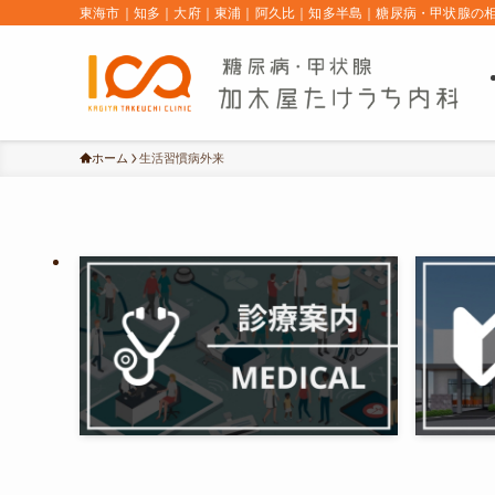
東海市｜知多｜大府｜東浦｜阿久比｜知多半島｜糖尿病・甲状腺の
ホーム
生活習慣病外来