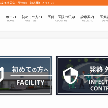
相談は糖尿病・甲状腺 加木屋たけうち内科
ホーム
初めての方へ
医師・医院の紹介
診療案内
医療
HOME
FIRST VISIT
ABOUT US
MEDICAL
DEV