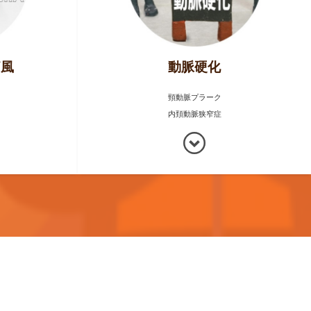
痛風
動脈硬化
頸動脈プラーク
内頚動脈狭窄症